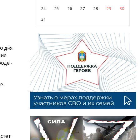
24
25
26
27
28
29
30
31
 дня.
ние
оде -
ие
астет