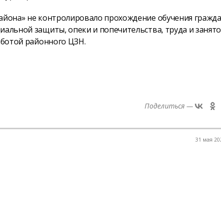
района» не контролировало прохождение обучения гражда
иальной защиты, опеки и попечительства, труда и занят
аботой районного ЦЗН.
Поделиться —
31 мая 202