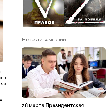
Новости компаний
ы
ного
тов
де
28 марта Президентская