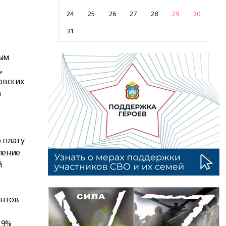
24
25
26
27
28
29
30
31
мым
,
овских
а
 плату
ление
й
ентов
 9%