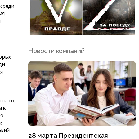
 среди
ия,
я
Новости компаний
торых
ди
я
 на то,
м в
го
к
окий
28 марта Президентская