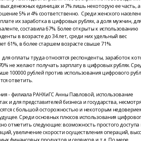
вых денежных единицах и 7% лишь некоторую ее часть, а
шение 5% и 4% соответственно. Среди женского населен
плате их заработка в цифровых рублях, а доля мужчин, дл
аленте, составила 67%. Более открыты к использованию
енты в возрасте до 34 лет, среди них удельный вес
ет 61%, в более старшем возрасте свыше 71%.
для оплаты труда относятся респонденты, заработок ко
 70% не желают получать зарплату в цифровых рублях. Сре
ше 100000 рублей против использования цифрового рубл
ются ответить.
ния - филиала РАНХиГС Анны Павловой, использование
ак и для представителей бизнеса и государства, несмотря
сятся с большой осторожностью и некоторым недоверие
будущее. Среди основных плюсов использования цифрово
жно отметить следующие: возможность простого доступа 
ций, увеличение скорости осуществления операций, выс
ых финансовых продуктов и сервисов и т.д. По мере