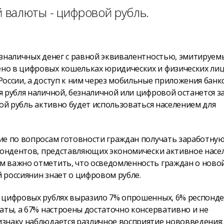
 валюты - цифровой рубль.
езналичных денег с равной эквивалентностью, эмитируе
но в цифровых кошельках юридических и физических лиц
оссии, а доступ к ним через мобильные приложения банк
 рубля наличной, безналичной или цифровой останется з
ой рубль активно будет использоваться населением для
ие по вопросам готовности граждан получать заработную
спондентов, представляющих экономически активное насе
м важно отметить, что осведомленность граждан о ново
 россиянин знает о цифровом рубле.
в цифровых рублях выразило 7% опрошенных, 6% респонд
аты, а 67% настроены достаточно консервативно и не
знаку наблюдается различное восприятие нововведения: