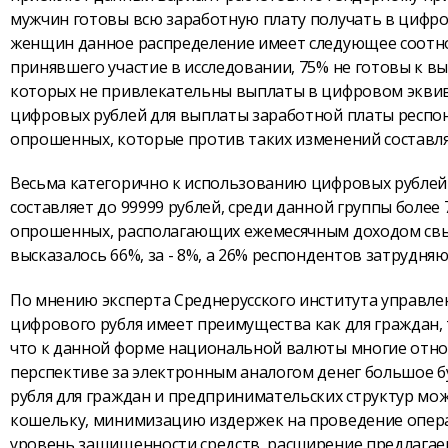
мужчин готовы всю заработную плату получать в цифро
женщин данное распределение имеет следующее соотно
принявшего участие в исследовании, 75% не готовы к вы
которых не привлекательны выплаты в цифровом эквив
цифровых рублей для выплаты заработной платы респонд
опрошенных, которые против таких изменений составля
Весьма категорично к использованию цифровых рублей 
составляет до 99999 рублей, среди данной группы более
опрошенных, располагающих ежемесячным доходом свы
высказалось 66%, за - 8%, а 26% респондентов затрудня
По мнению эксперта Среднерусского института управле
цифрового рубля имеет преимущества как для граждан, т
что к данной форме национальной валюты многие отно
перспективе за электронным аналогом денег большое 
рубля для граждан и предпринимательских структур мо
кошельку, минимизацию издержек на проведение опера
уровень защищенности средств, расширение предлагаем