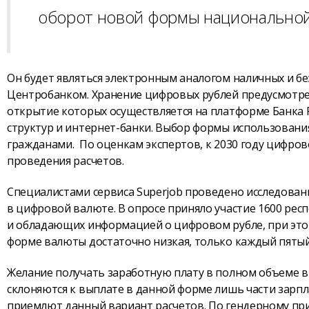
оборот новой формы национальной
Он будет являться электронным аналогом наличных и б
Центробанком. Хранение цифровых рублей предусмотре
открытие которых осуществляется на платформе Банка Р
структур и интернет-банки. Выбор формы использования
гражданами. По оценкам экспертов, к 2030 году цифров
проведения расчетов.
Специалистами сервиса Superjob проведено исследован
в цифровой валюте. В опросе приняло участие 1600 ре
и обладающих информацией о цифровом рубле, при это
форме валюты достаточно низкая, только каждый пятый
Желание получать заработную плату в полном объеме 
склоняются к выплате в данной форме лишь части зарпл
приемлют данный вариант расчетов. По гендерному при