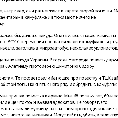
се, например, они разъезжают в карете скорой помощи. 
«санитары» в камуфляже и втюхивают ничего не
ку.
залось бы, дальше некуда. Они явились с повестками… на
его ВСУ. С церемонии прощания люди в камуфляже вернул
ривезли, затолкав в микроавтобус, нескольких уклонистов
альше некуда Украины. В городе Ужгороде повестку вру
ра 69-летнему протоиерею Димитрию Сидору.
ристам. Те посоветовали батюшке про повестку и ТЦК за
об этой попытке снять с него рясу и обрядить в камуфляж:
мне пришла повестка в армию. Мне 68 полных лет, 69-й п
 Или ещё что-то? Я вызвал адвокатов. Те говорят, это
омат вызывали мужчину, затем с ним происходили какие-т
ол, никого не вызывали. Могут избить, убить, а тело спр