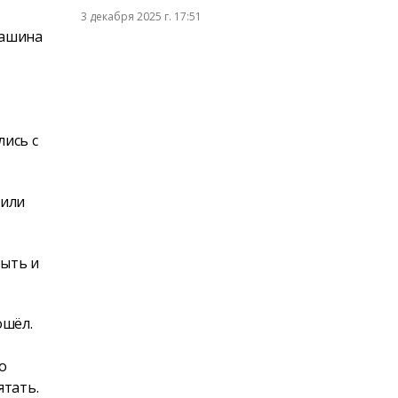
3 декабря 2025 г. 17:51
Машина
ись с
.
чили
быть и
ошёл.
о
ятать.