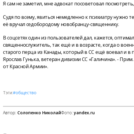
Я сам не заметил, мне адвокат посоветовал посмотреть,
Судя по всему, явиться немедленно к психиатру нужно те
её вручал седобородому новобранцу-священнику.
В соцсетях один из пользователей дал, кажется, оптима
священнослужитель, так ещё и в возрасте, когда о воен
старого перца из Канады, который в СС ещё воевал и в
Ярослав Гунька, ветеран дивизии СС «Галичина». - Прим.
от Красной Армии».
Тэги:
#общество
Автор:
Солопенко Николай
Фото:
yandex.ru