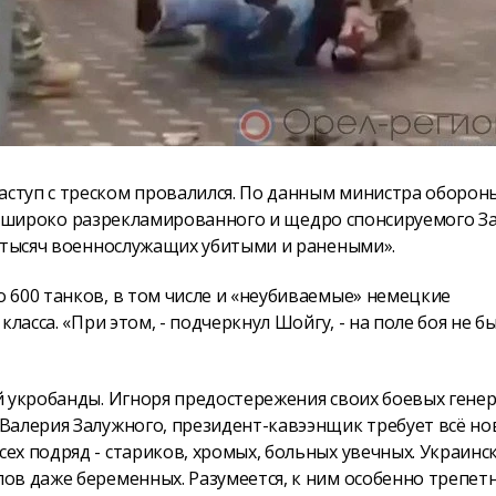
ступ с треском провалился. По данным министра оборон
чала широко разрекламированного и щедро спонсируемого 
0 тысяч военнослужащих убитыми и ранеными».
 600 танков, в том числе и «неубиваемые» немецкие
ласса. «При этом, - подчеркнул Шойгу, - на поле боя не б
й укробанды. Игноря предостережения своих боевых генер
Валерия Залужного, президент-кавээнщик требует всё но
х подряд - стариков, хромых, больных увечных. Украинс
ов даже беременных. Разумеется, к ним особенно трепет