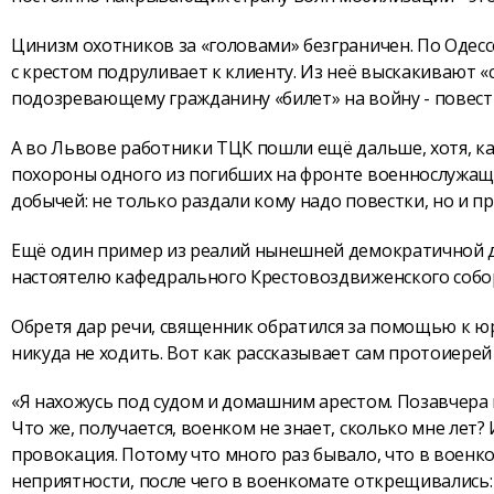
Цинизм охотников за «головами» безграничен. По Одес
с крестом подруливает к клиенту. Из неё выскакивают 
подозревающему гражданину «билет» на войну - повест
А во Львове работники ТЦК пошли ещё дальше, хотя, ка
похороны одного из погибших на фронте военнослужащ
добычей: не только раздали кому надо повестки, но и п
Ещё один пример из реалий нынешней демократичной д
настоятелю кафедрального Крестовоздвиженского собо
Обретя дар речи, священник обратился за помощью к ю
никуда не ходить. Вот как рассказывает сам протоиерей 
«Я нахожусь под судом и домашним арестом. Позавчера 
Что же, получается, военком не знает, сколько мне лет?
провокация. Потому что много раз бывало, что в военк
неприятности, после чего в военкомате открещивались: м