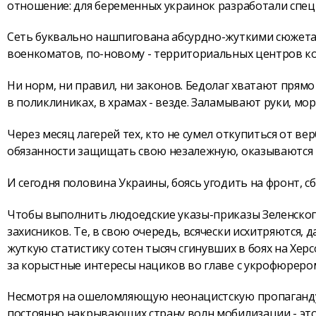
отношение: для беременных украинок разработали спе
Сеть буквально нашпигована абсурдно-жуткими сюжета
военкоматов, по-новому - территориальных центров к
Ни норм, ни правил, ни законов. Бедолаг хватают прямо 
в поликлиниках, в храмах - везде. Заламывают руки, мо
Через месяц лагерей тех, кто не сумел откупиться от ве
обязанности защищать свою незалежную, оказываются н
И сегодня половина Украины, боясь угодить на фронт, сб
Чтобы выполнить людоедские указы-приказы Зеленског
захисников. Те, в свою очередь, всячески исхитряются,
жуткую статистику сотен тысяч сгинувших в боях на Хе
за корыстные интересы нациков во главе с укрофюрером 
Несмотря на ошеломляющую неонацистскую пропаганду
постоянно накрывающих страну волн мобилизации - это