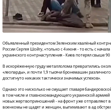
Объявленный президентом Зеленским хвалёный контрна
России Сергея Шойгу, «только с 4 июня - то есть с на
украинского контрнаступления - Киев потерял свыше 9
В искорёженную груду металлолома превратились около
«леопарды», и почти 1,9 тысячи бронемашин различного к
достигнуто никаких тактически значимых успехов».
Однако это нисколько не смущает главаря бандеровско
в том числе и главнокомандующего украинской армией 
новых жертвоприношений - на фронт уже отправляют все
военкомы не щадят и женщин, выпихивают в ад обстрел