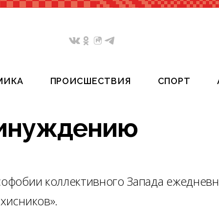
МИКА
ПРОИСШЕСТВИЯ
СПОРТ
ринуждению
усофобии коллективного Запада ежеднев
ахисников».