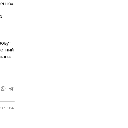
ленно».
то
зовут
летний
драпал
3 г. 11:47