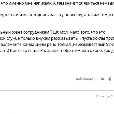
 что именно мне написали. А там значится: явиться немед
м, кто сочинял и подписывал эту повестку, а также тем, к
льный совет сотрудникам ТЦК: мол, мало того, что это
ной службе только внукам рассказывать, «пусть хохлы при
 парламенте Канадщины речь толкал (небезызвестный 98-
 авт.) Вояка тот ещё. Расскажет побратимам в окопе, как 
Поделиться —
27 ноября 202