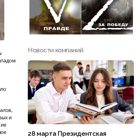
Новости компаний
ы
Западом
ыло
алов,
вых и
кие
ное
28 марта Президентская