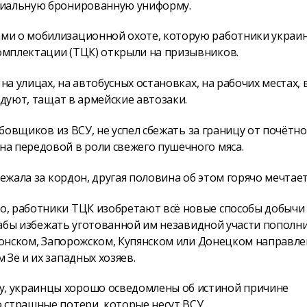
циальную бронированную униформу.
ми о мобилизационной охоте, которую работники украи
омплектации (ТЦК) открыли на призывников.
на улицах, на автобусных остановках, на рабочих местах, в
рдуют, тащат в армейские автозаки.
рбовщиков из ВСУ, не успел сбежать за границу от почётн
а передовой в роли свежего пушечного мяса.
ежала за кордон, другая половина об этом горячо мечтает
о, работники ТЦК изобретают всё новые способы добычи
 дабы избежать уготованной им незавидной участи пополн
рсонском, Запорожском, Купянском или Донецком направле
Зе и их западных хозяев.
, украинцы хорошо осведомлены об истиной причине
 страшные потери, которые несут ВСУ.