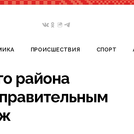
МИКА
ПРОИСШЕСТВИЯ
СПОРТ
о района
справительным
ёж