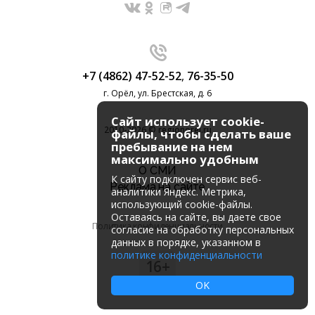
+7 (4862) 47-52-52
,
76-35-50
г. Орёл, ул. Брестская, д. 6
Сайт использует cookie-
2010-2026 © regionorel.ru
файлы, чтобы сделать ваше
пребывание на нем
максимально удобным
О СМИ
К cайту подключен сервис веб-
Реклама на сайте
аналитики Яндекс. Метрика,
использующий cookie-файлы.
Оставаясь на сайте, вы даете свое
Политика конфиденциальности
согласие на обработку персональных
данных в порядке, указанном в
политике конфиденциальности
16+
OK