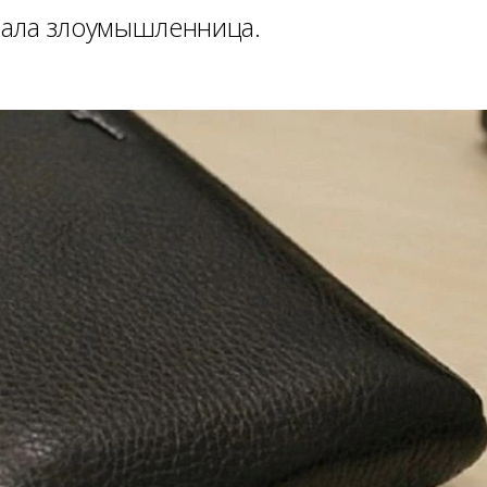
брала злоумышленница.