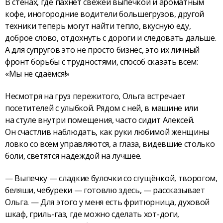
В стенах, где пахнет свежей выпечкой и ароматным
кофе, иногородние водители большегрузов, другой
техники теперь могут найти тепло, вкусную еду,
доброе слово, отдохнуть с дороги и следовать дальше.
А для супру­гов это не просто бизнес, это их личный
фронт борьбы с трудностями, способ сказать всем:
«Мы не сдаёмся!»
Несмотря на груз пережитого, Ольга встречает
посетителей с улыбкой. Рядом с ней, в машине или
на стуле внутри помещения, часто сидит Алексей.
Он счастлив наблюдать, как руки любимой женщины
ловко со всем управляются, а глаза, видевшие столько
боли, светятся надеждой на лучшее.
— Выпечку — сладкие булочки со сгущёнкой, творогом,
беляши, чебуреки — готовлю здесь, — рассказывает
Ольга. — Для этого у меня есть фритюрница, духовой
шкаф, гриль-газ, где можно сделать хот-доги,