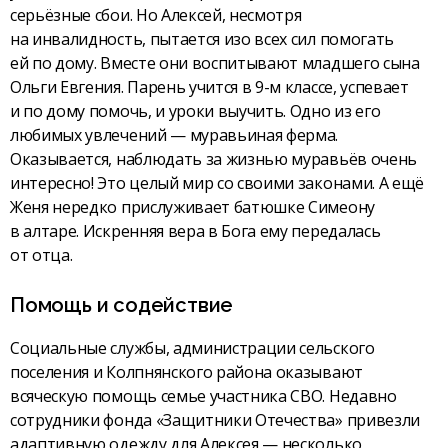
серьёзные сбои. Но Алексей, несмотря
на инвалидность, пытается изо всех сил помогать
ей по дому. Вместе они воспитывают младшего сына
Ольги Евгения. Парень учится в 9-м классе, успевает
и по дому помочь, и уроки выучить. Одно из его
любимых увлечений — муравьиная ферма.
Оказывается, наблюдать за жизнью муравьёв очень
интересно! Это целый мир со своими законами. А ещё
Женя нередко прислуживает батюшке Симеону
в алтаре. Искренняя вера в Бога ему передалась
от отца.
Помощь и содействие
Социальные службы, администрации сельского
поселения и Колпнянского района оказывают
всяческую помощь семье участника СВО. Недавно
сотрудники фонда «Защитники Отечества» привезли
адаптивную одежду для Алексея — несколько