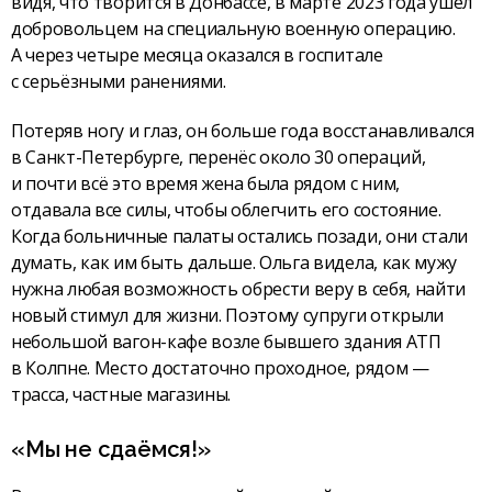
видя, что творится в Донбассе, в марте 2023 года ушёл
добровольцем на специальную военную операцию.
А через четыре месяца оказался в госпитале
с серьёзными ранениями.
Потеряв ногу и глаз, он больше года восстанавливался
в Санкт-Петербурге, перенёс около 30 операций,
и почти всё это время жена была рядом с ним,
отдавала все силы, чтобы облегчить его состояние.
Когда больничные палаты остались позади, они стали
думать, как им быть дальше. Ольга видела, как мужу
нужна любая возможность обрести веру в себя, найти
новый стимул для жизни. Поэтому супруги открыли
небольшой вагон-­кафе возле бывшего здания АТП
в Колпне. Место достаточно проходное, рядом —
трасса, частные магазины.
«Мы не сдаёмся!»