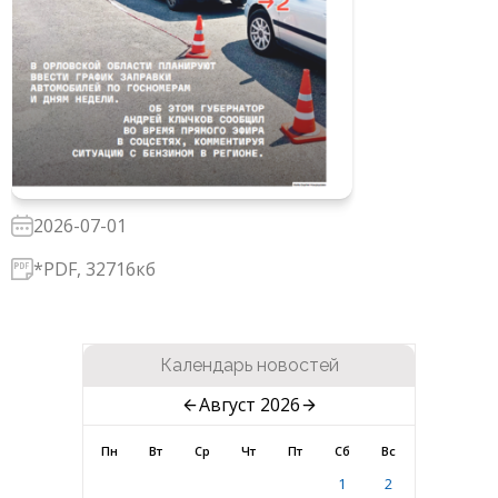
2026-07-01
*PDF, 32716кб
Календарь новостей
Август 2026
Пн
Вт
Ср
Чт
Пт
Сб
Вс
1
2