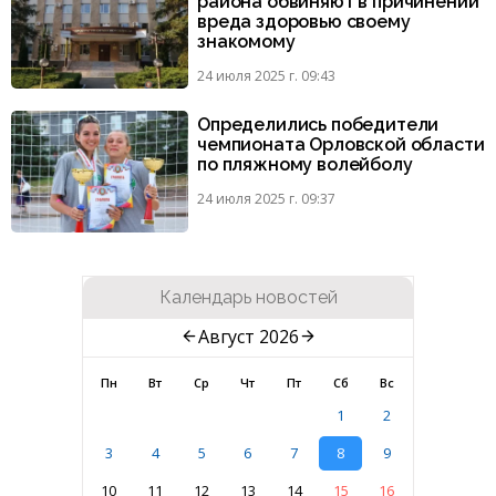
района обвиняют в причинении
вреда здоровью своему
знакомому
24 июля 2025 г. 09:43
Определились победители
чемпионата Орловской области
по пляжному волейболу
24 июля 2025 г. 09:37
Календарь новостей
Август 2026
Пн
Вт
Ср
Чт
Пт
Сб
Вс
1
2
3
4
5
6
7
8
9
10
11
12
13
14
15
16