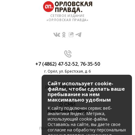
СЕТЕВОЕ ИЗДАНИЕ
«ОРЛОВСКАЯ ПРАВДА»
+7 (4862) 47-52-52
,
76-35-50
г. Орёл, ул. Брестская, д. 6
Сайт использует cookie-
2010-2026 © regionorel.ru
файлы, чтобы сделать ваше
пребывание на нем
максимально удобным
О СМИ
К cайту подключен сервис веб-
Реклама на сайте
аналитики Яндекс. Метрика,
использующий cookie-файлы.
Оставаясь на сайте, вы даете свое
Политика конфиденциальности
согласие на обработку персональных