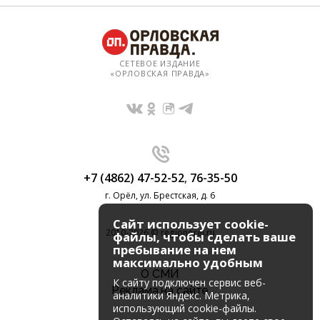
СЕТЕВОЕ ИЗДАНИЕ
«ОРЛОВСКАЯ ПРАВДА»
+7 (4862) 47-52-52
,
76-35-50
г. Орёл, ул. Брестская, д. 6
Сайт использует cookie-
2010-2026 © regionorel.ru
файлы, чтобы сделать ваше
пребывание на нем
максимально удобным
О СМИ
К cайту подключен сервис веб-
Реклама на сайте
аналитики Яндекс. Метрика,
использующий cookie-файлы.