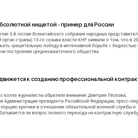
абсолютной нищетой - пример для России
рытии 3-й сессии Всекитайского собрания народных представите
орган страны) 13-го созыва власти КНР заявили о том, что в 2
жать «решительную победу в интенсивной борьбе с бедностью 
ачи построения среднезажиточного общества.
 движется к созданию профессиональной контрак
сс-колла журналисты обратили внимание Дмитрия Пескова,
я Администрации президента Российской Федерации, пресс-сек
 порцию критики в отношении обязательной военной службы и
батывается ли вопрос полного перехода на контрактную службу