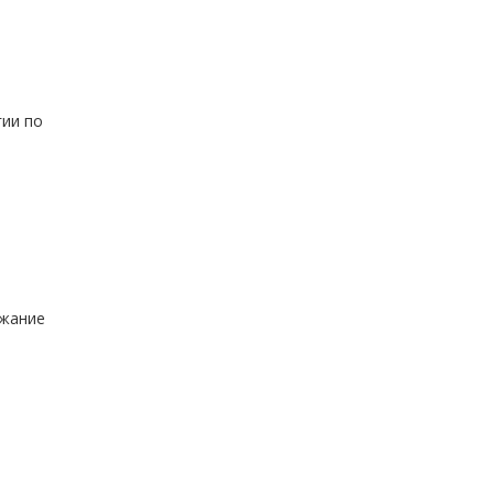
гии по
ржание