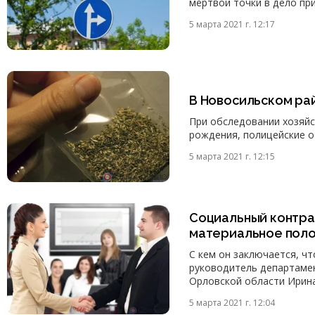
мёртвой точки в дело пр
5 марта 2021 г. 12:17
В Новосильском ра
При обследовании хозяйс
рождения, полицейские о
5 марта 2021 г. 12:15
Социальный контра
материальное пол
С кем он заключается, чт
руководитель департамен
Орловской области Ирина
5 марта 2021 г. 12:04