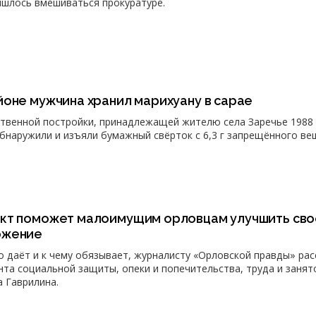
ишлось вмешиваться прокуратуре.
йоне мужчина хранил марихуану в сарае
твенной постройки, принадлежащей жителю села Заречье 1988
бнаружили и изъяли бумажный свёрток с 6,3 г запрещённого ве
кт поможет малоимущим орловцам улучшить сво
ожение
о даёт и к чему обязывает, журналисту «Орловской правды» рас
та социальной защиты, опеки и попечительства, труда и занят
 Гаврилина.