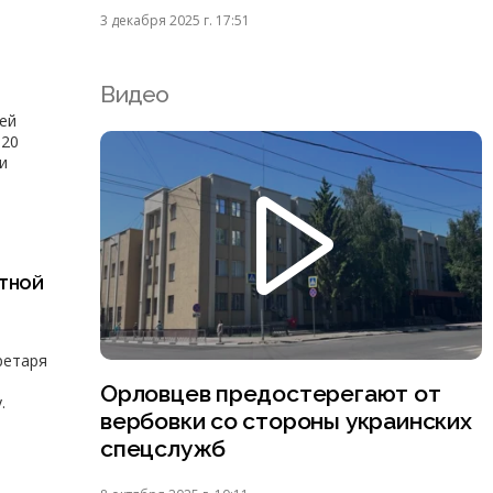
3 декабря 2025 г. 17:51
Видео
лей
020
и
тной
ретаря
Орловцев предостерегают от
.
вербовки со стороны украинских
спецслужб