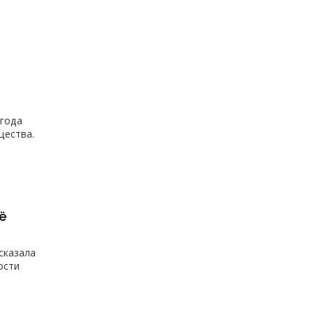
 года
щества.
ё
сказала
ости