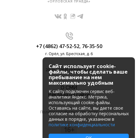
«ОРЛОВСКАЯ ПРАВДА»
+7 (4862) 47-52-52
,
76-35-50
г. Орёл, ул. Брестская, д. 6
Сайт использует cookie-
2010-2026 © regionorel.ru
файлы, чтобы сделать ваше
пребывание на нем
максимально удобным
О СМИ
К cайту подключен сервис веб-
Реклама на сайте
аналитики Яндекс. Метрика,
использующий cookie-файлы.
Оставаясь на сайте, вы даете свое
Политика конфиденциальности
согласие на обработку персональных
данных в порядке, указанном в
политике конфиденциальности
16+
OK