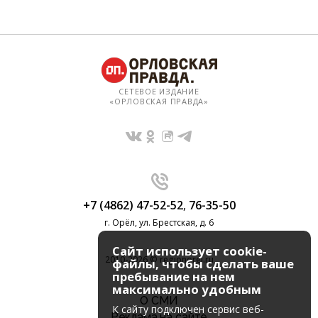
СЕТЕВОЕ ИЗДАНИЕ
«ОРЛОВСКАЯ ПРАВДА»
+7 (4862) 47-52-52
,
76-35-50
г. Орёл, ул. Брестская, д. 6
Сайт использует cookie-
2010-2026 © regionorel.ru
файлы, чтобы сделать ваше
пребывание на нем
максимально удобным
О СМИ
К cайту подключен сервис веб-
Реклама на сайте